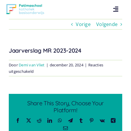
Ga
naar
Toggl
inhoud
Naviga
Vorige
Volgende
Contact
Over
Jaarverslag MR 2023-2024
Praktische info
Door
Demi van Vliet
|
december 20, 2024
|
Reacties
voor
uitgeschakeld
Jaarverslag
Onderwijs
MR
2023-
2024
Share This Story, Choose Your
Leerlingzorg
Platform!
Facebook
X
Reddit
LinkedIn
WhatsApp
Telegram
Tumblr
Pinterest
Vk
Xing
Peuterspeelzaal
E-