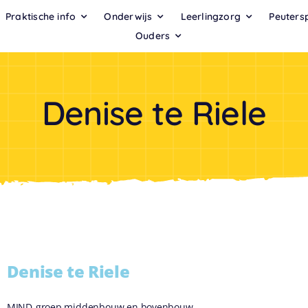
Praktische info
Onderwijs
Leerlingzorg
Peuters
Ouders
Denise te Riele
Denise te Riele
MIND-groep middenbouw en bovenbouw