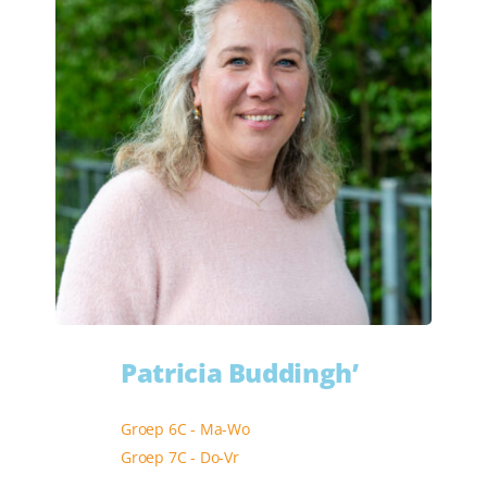
Ouders
Patricia Buddingh’
Groep 6C - Ma-Wo
Groep 7C - Do-Vr