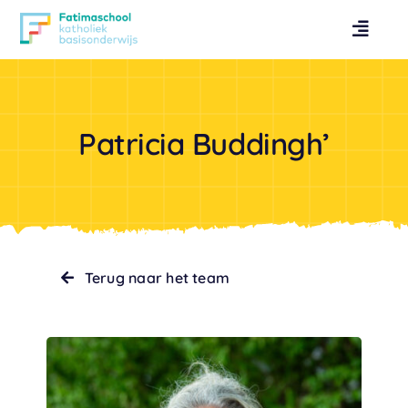
Ga
naar
Toggl
inhoud
Naviga
Contact
Patricia Buddingh’
Over
Praktische info
Onderwijs
Terug naar het team
Leerlingzorg
Peuterspeelzaal